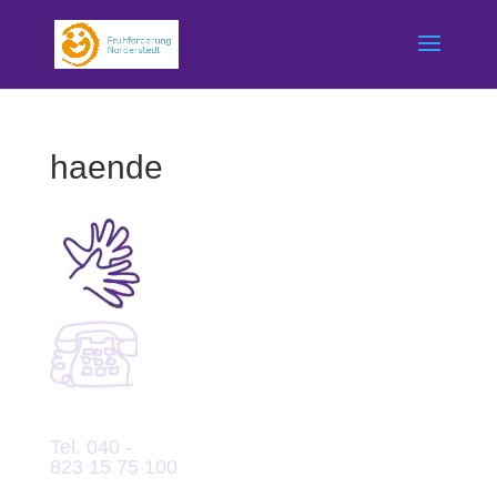
haende
Tel. 040 -
823 15 75 100